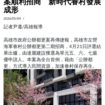
案順利招商 新時代眷村發展
成形
2026/05/04 /
記者尹遵/高雄報導
高雄市政府公辦都更案再傳捷報，高雄市左營
海軍眷村公辦都更第二期招商，4月21日評選結
果出爐，由達麗建設獲選為單元五、六、七最
優申請人。本案為全台首例，藉由「公辦都
更」方式導入民間資源，加速眷村保存再生。