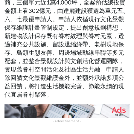
商，三個單元近1萬4,000坪，全案預估總投資
金額上看302億元，由達麗建設獲選為單元五、
六、七最優申請人。申請人依循現行文化景觀
保存維護計畫管制規定，提出創意規劃構想，
新建物設計保存既有眷村紋理與眷村元素，透
過補充公共設施、留設退縮綠帶、老樹現地保
存、鳥類生態友善、周邊場域動線串聯等多元
配套，並整合景觀設計與文創活化營運團隊，
實現舊眷村空間活化及社區生活共融。申請人
除回饋文化景觀維護金外，並額外承諾多項公
益回饋，將打造生活機能完善、節能永續的現
代宜居眷村聚落。