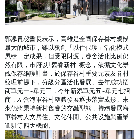
郭添貴秘書長表示，高雄是全國保存眷村規模
最大的城市，雖以獨創「以住代護」活化模式
累積一定成果，但受限財源，眷舍活化比例仍
然有限，市府以｢舊眷新村｣概念，依循文化景
觀保存維護計畫，於保存眷村重要元素及眷村
紋理前提下，分級分區活化發展。去年成功招
商單元一~單元三，今年新添單元五~單元七招
商，左營海軍眷村整體發展逐步落實成形。未
來仍將秉持新村舊眷的交融型態，持續發展海
軍眷村人文居住、文化休閒、公共設施與產業
進駐等四大機能。