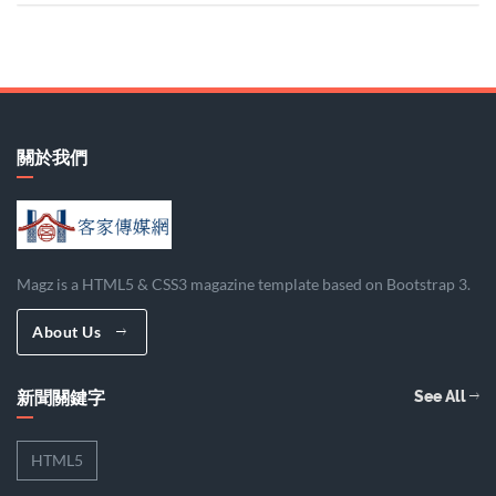
關於我們
Magz is a HTML5 & CSS3 magazine template based on Bootstrap 3.
About Us
新聞關鍵字
See All
HTML5