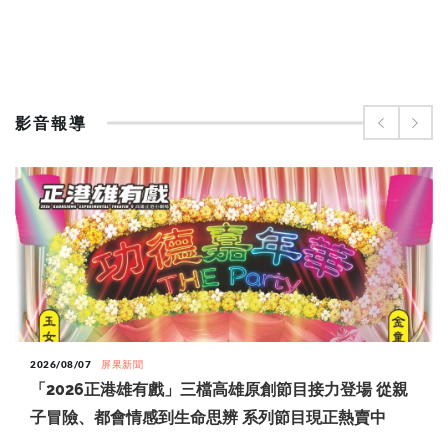
影音報導
2026/08/07
屏果新聞
「2026正港雄有戲」三檔高雄原創節目接力登場 從親
子冒險、都會情感到生命思辨 系列節目現正熱賣中