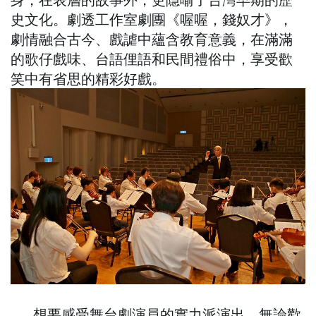
史文化。劇透工作室劇團《喔喔，錢奴才》，
劇情融合古今、戲謔中蘊含教育意義，在滿滿
的歌仔戲味、台語俚語和民間禮俗中，享受歡
笑中有省思的精彩好戲。
想要感受舞台劇演員的實力派演出，無論歡