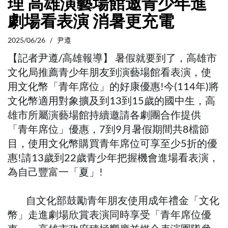
理 高雄演藝場館邀青少年進
劇場看表演 消暑更充電
2025/06/26 / 尹遵
【記者尹遵/高雄報導】 暑假就要到了，高雄市
文化局推薦青少年朋友到演藝場館看表演，使
用文化幣「青年席位」的好康優惠!今(114年)將
文化幣適用對象擴及到13到15歲的國中生，高
雄市所屬演藝場館持續邀請各劇團合作提供
「青年席位」優惠，7到9月暑假期間共8檔節
目，使用文化幣購買青年席位可享至少5折的優
惠!請13歲到22歲青少年把握機會進場看表演，
為自己豐富一「夏」!
自文化部鼓勵青年朋友使用成年禮金「文化
幣」走進劇場欣賞表演同時享受「青年席位優