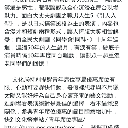
笑還是感性，都能讓觀眾全心沉浸在舞台現場
魅力。面白大丈夫劇團之職男人生5《引人入
聖》，是以日式搞笑風格為主的表演，內容包
含漫才和短劇兩種形式，讓人捧腹大笑相當解
憂；而全民大劇團《同學會!同鞋~》十周年巡
迴，濃縮50年的人生歲月，有淚有笑，硬底子
演員時隔10年再度同台飆戲，讓觀眾一起重溫
老同學們的回憶！
文化局特別提醒青年席位專屬優惠席位有
限、心動可要趕快行動。暑假裡想參與不用曬
太陽又能好好為自己身心靈充電的藝文活動，
進劇場看表演絕對是最佳的選擇。看不過癮沒
關係，參與青年席位優惠的節目陸續增加中，
快到文化幣網站 / 青年席位專區/
https://twcp.moc.gov.tw/prec-u/ ， 發掘更多精