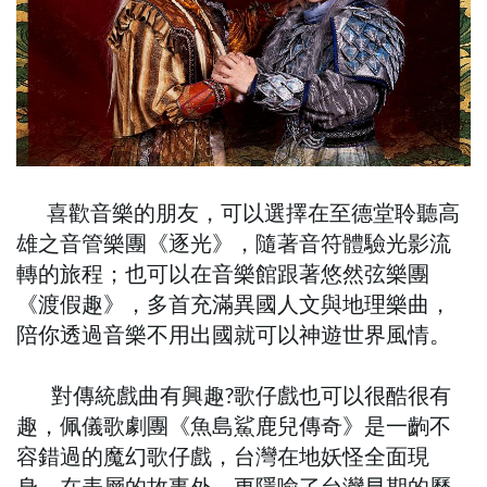
喜歡音樂的朋友，可以選擇在至德堂聆聽高
雄之音管樂團《逐光》，隨著音符體驗光影流
轉的旅程；也可以在音樂館跟著悠然弦樂團
《渡假趣》，多首充滿異國人文與地理樂曲，
陪你透過音樂不用出國就可以神遊世界風情。
對傳統戲曲有興趣?歌仔戲也可以很酷很有
趣，佩儀歌劇團《魚島鯊鹿兒傳奇》是一齣不
容錯過的魔幻歌仔戲，台灣在地妖怪全面現
身，在表層的故事外，更隱喻了台灣早期的歷