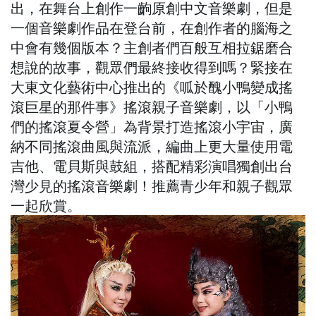
出，在舞台上創作一齣原創中文音樂劇，但是
一個音樂劇作品在登台前，在創作者的腦海之
中會有幾個版本？主創者們百般互相拉鋸磨合
想說的故事，觀眾們最終接收得到嗎？緊接在
大東文化藝術中心推出的《呱於醜小鴨變成搖
滾巨星的那件事》搖滾親子音樂劇，以「小鴨
們的搖滾夏令營」為背景打造搖滾小宇宙，廣
納不同搖滾曲風與流派，編曲上更大量使用電
吉他、電貝斯與鼓組，搭配精彩演唱獨創出台
灣少見的搖滾音樂劇！推薦青少年和親子觀眾
一起欣賞。