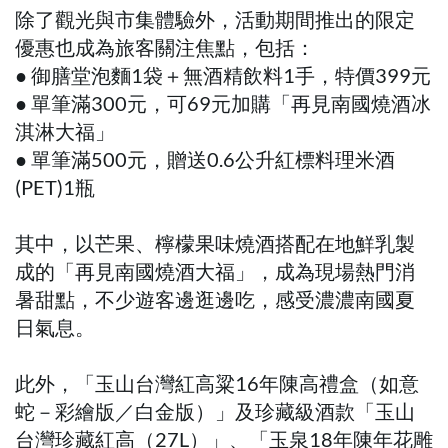
除了觀光與市集體驗外，活動期間推出的限定
優惠也成為旅客關注焦點，包括：
● 御膳堂泡麵1袋＋無酒精飲料1手，特價399元
● 單筆滿300元，可69元加購「再見南國燒酒冰
淇淋大福」
● 單筆滿500元，贈送0.6公升紅標料理米酒
(PET)1瓶
其中，以芒果、檸檬果味燒酒搭配在地鮮乳製
成的「再見南國燒酒大福」，成為現場熱門消
暑甜點，不少遊客邊逛邊吃，感受濃濃南國夏
日氣息。
此外，「玉山台灣紅高粱16年陳高禮盒（如意
蛇－彩繪版／白金版）」及珍藏級酒款「玉山
台灣珍藏紅高（27L）」、「玉泉18年陳年花雕