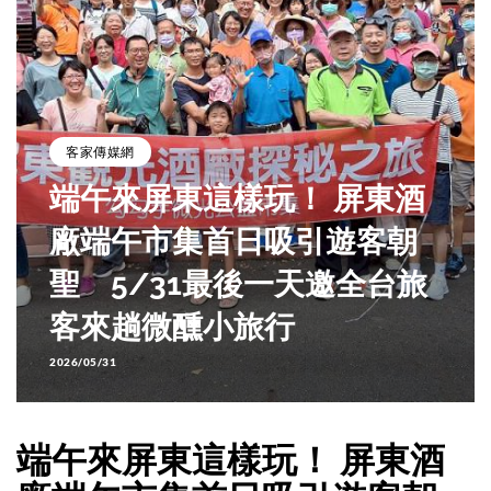
客家傳媒網
端午來屏東這樣玩！ 屏東酒
廠端午市集首日吸引遊客朝
聖 5/31最後一天邀全台旅
客來趟微醺小旅行
2026/05/31
端午來屏東這樣玩！ 屏東酒