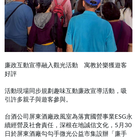
廉政互動宣導融入觀光活動 寓教於樂獲遊客
好評
活動現場同步規劃趣味互動廉政宣導活動，吸
引許多親子與遊客參與。
台酒公司屏東酒廠政風室為落實國營事業ESG永
續經營及社會責任，深根在地誠信文化，5月30
日於屏東酒廠勾勾手微光公益市集設辦「廉手