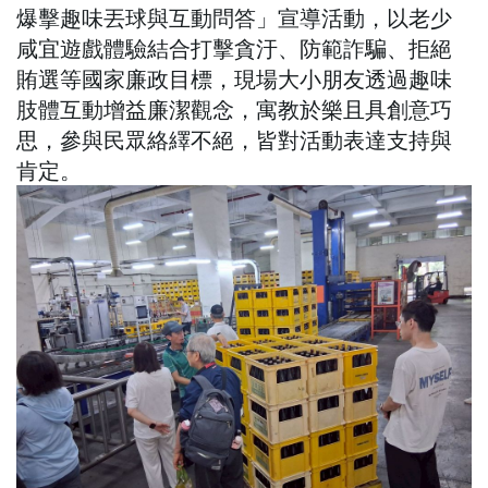
爆擊趣味丟球與互動問答」宣導活動，以老少
咸宜遊戲體驗結合打擊貪汙、防範詐騙、拒絕
賄選等國家廉政目標，現場大小朋友透過趣味
肢體互動增益廉潔觀念，寓教於樂且具創意巧
思，參與民眾絡繹不絕，皆對活動表達支持與
肯定。