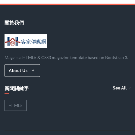
關於我們
Magz is a HTML5 & CSS3 magazine template based on Bootstrap 3.
About Us
新聞關鍵字
See All
HTML5