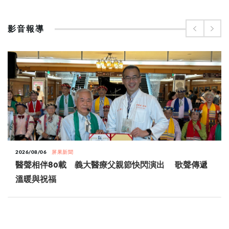
影音報導
2026/08/06
屏果新聞
醫聲相伴80載 義大醫療父親節快閃演出 歌聲傳遞
溫暖與祝福