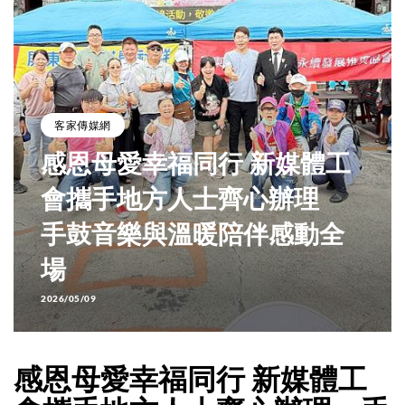
客家傳媒網
感恩母愛幸福同行 新媒體工
會攜手地方人士齊心辦理
手鼓音樂與溫暖陪伴感動全
場
2026/05/09
感恩母愛幸福同行 新媒體工