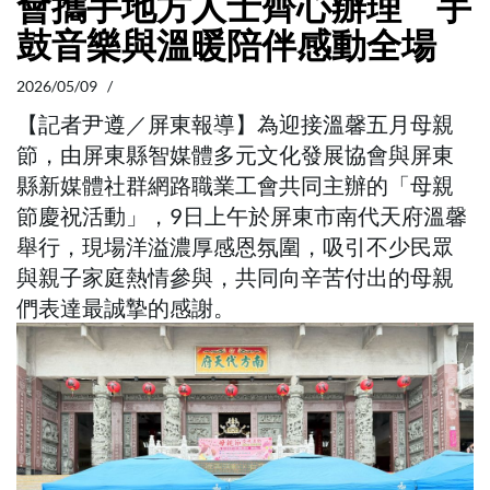
會攜手地方人士齊心辦理 手
鼓音樂與溫暖陪伴感動全場
2026/05/09 /
【記者尹遵／屏東報導】為迎接溫馨五月母親
節，由屏東縣智媒體多元文化發展協會與屏東
縣新媒體社群網路職業工會共同主辦的「母親
節慶祝活動」，9日上午於屏東市南代天府溫馨
舉行，現場洋溢濃厚感恩氛圍，吸引不少民眾
與親子家庭熱情參與，共同向辛苦付出的母親
們表達最誠摯的感謝。